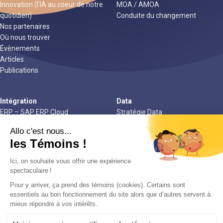
Innovation (l'IA au coeur de notre
MOA / AMOA
quotidien)
Conduite du changement
Nos partenaires
Où nous trouver
Évènements
Articles
Publications
Intégration
Data
ERP – SAP ERP Cloud
Stratégie Data
EPM – Reporting financier
Modern Data Stack – Front End
EPM – Consolidation financière
Modern Data Stack – Back End
EPM – Planification connectée
Gouvernance data
EPM – Performance durable
Assistance au run
TMA & Assistance au Run
Nos enjeux
Croissance
Agilité