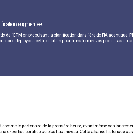
nification augmentée.
rds de l’EPM en propulsant la planification dans l’ère de l’IA agentique
ne, nous déployons cette solution pour transformer vos processus en un
 comme le partenaire de la première heure, avant même son lancement o
une expertise certifiée au plus haut niveau. Cette alliance historique ga