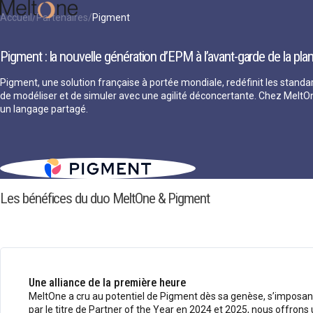
Accueil
Partenaires
Pigment
Pigment : la nouvelle génération d’EPM à l’avant-garde de la pla
Pigment, une solution française à portée mondiale, redéfinit les standa
de modéliser et de simuler avec une agilité déconcertante. Chez MeltO
un langage partagé.
Les bénéfices du duo MeltOne & Pigment
Une alliance de la première heure
MeltOne a cru au potentiel de Pigment dès sa genèse, s’imposant
par le titre de Partner of the Year en 2024 et 2025, nous offrons 