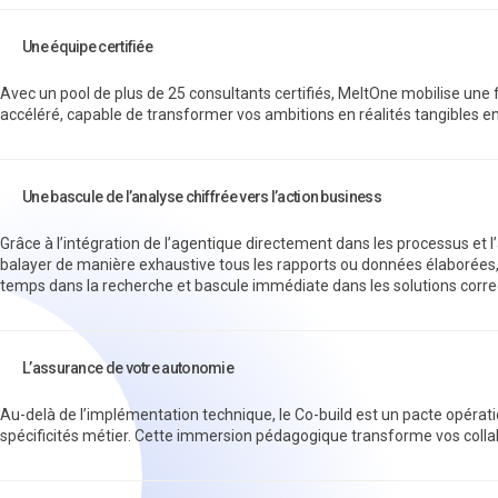
Une équipe certifiée
Avec un pool de plus de 25 consultants certifiés, MeltOne mobilise une
accéléré, capable de transformer vos ambitions en réalités tangibles e
Une bascule de l’analyse chiffrée vers l’action business
Grâce à l’intégration de l’agentique directement dans les processus et 
balayer de manière exhaustive tous les rapports ou données élaborées, su
temps dans la recherche et bascule immédiate dans les solutions correct
L’assurance de votre autonomie
Au-delà de l’implémentation technique, le Co-build est un pacte opérat
spécificités métier. Cette immersion pédagogique transforme vos collabor