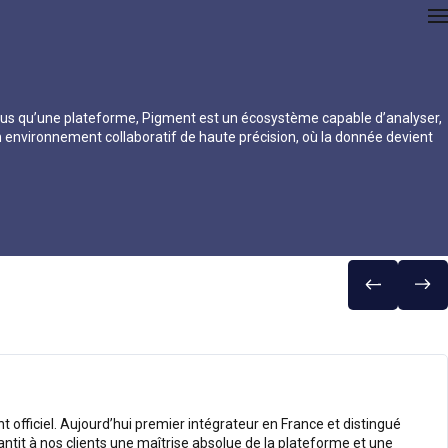
. Plus qu’une plateforme, Pigment est un écosystème capable d’analyser,
 environnement collaboratif de haute précision, où la donnée devient
fficiel. Aujourd’hui premier intégrateur en France et distingué
rantit à nos clients une maîtrise absolue de la plateforme et une