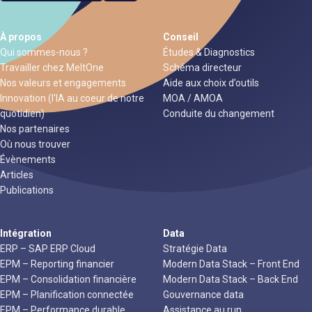
À propos
Conseil
Qui sommes-nous ?
Études & Diagnostics
Travailler chez MeltOne
Schéma directeur
Nos valeurs et engagements
Aide aux choix d’outils
Innovation (l'IA au coeur de notre
MOA / AMOA
quotidien)
Conduite du changement
Nos partenaires
Où nous trouver
Évènements
Articles
Publications
Intégration
Data
ERP – SAP ERP Cloud
Stratégie Data
EPM – Reporting financier
Modern Data Stack – Front End
EPM – Consolidation financière
Modern Data Stack – Back End
EPM – Planification connectée
Gouvernance data
EPM – Performance durable
Assistance au run