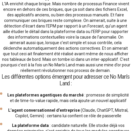
L’IA enrichit chaque brique. Mais nombre de processus Finance vivent
encore en dehors de ces briques, que ça soit dans des fichiers Excel,
des applicatifs anciens, ou bien des processus manuels. Et faire
communiquer ces briques reste complexe. On aimerait, suite à une
détection d’écart dans l’EPM par rapport à un Forecast, qu’un agent
aille étudier le détail dans la plateforme data ou l’ERP pour rapporter
des informations contextuelles voire la cause de l’anomalie. On
aimerait aussi que, lorsque c’est simple et sous contrôle, cela
déclenche automatiquement des actions correctives. Et on aimerait
que tout ceci ait finalement été réalisé avant même de nous afficher
nos tableaux de bord. Mais on tombe ici dans un inter-applicatif. C’est
pourquoi c’est à la fois un No Man’s Land mais aussi une mine d’or pour
réellement révolutionner nos process de demain.
Les différentes options émergent pour adresser ce No Man’s
Land :
Les plateformes agentiques du marché
: promesse de simplicité
et de time-to-value rapide, mais cela ajoute un nouvel applicatif
L’agent conversationnel d’entreprise
(Claude, ChatGPT, Mistral,
Copilot, Gemini) : certains lui confient ce rôle de passerelle
La plateforme data
: candidate naturelle. Elle stocke déjà vos
données principales, s’est enrichie de tous les modules agentiques