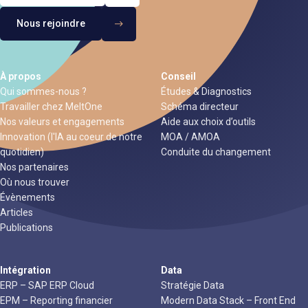
Nous rejoindre
À propos
Conseil
Qui sommes-nous ?
Études & Diagnostics
Travailler chez MeltOne
Schéma directeur
Nos valeurs et engagements
Aide aux choix d’outils
Innovation (l'IA au coeur de notre
MOA / AMOA
quotidien)
Conduite du changement
Nos partenaires
Où nous trouver
Évènements
Articles
Publications
Intégration
Data
ERP – SAP ERP Cloud
Stratégie Data
EPM – Reporting financier
Modern Data Stack – Front End