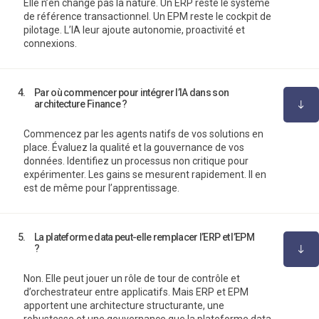
Elle n’en change pas la nature. Un ERP reste le système
de référence transactionnel. Un EPM reste le cockpit de
pilotage. L’IA leur ajoute autonomie, proactivité et
connexions.
4.
Par où commencer pour intégrer l’IA dans son
architecture Finance ?
Commencez par les agents natifs de vos solutions en
place. Évaluez la qualité et la gouvernance de vos
données. Identifiez un processus non critique pour
expérimenter. Les gains se mesurent rapidement. Il en
est de même pour l’apprentissage.
5.
La plateforme data peut-elle remplacer l’ERP et l’EPM
?
Non. Elle peut jouer un rôle de tour de contrôle et
d’orchestrateur entre applicatifs. Mais ERP et EPM
apportent une architecture structurante, une
robustesse et une gouvernance que la plateforme data