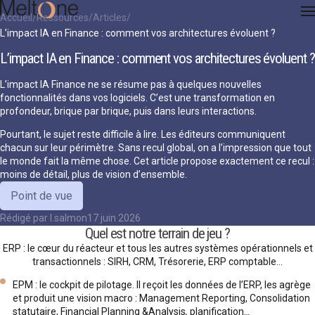
Accueil
Ressources
Articles
L’impact IA en Finance : comment vos architectures évoluent ?
L’impact IA en Finance : comment vos architectures évoluent ?
L’impact IA Finance ne se résume pas à quelques nouvelles
fonctionnalités dans vos logiciels. C’est une transformation en
profondeur, brique par brique, puis dans leurs interactions.
Pourtant, le sujet reste difficile à lire. Les éditeurs communiquent
chacun sur leur périmètre. Sans recul global, on a l’impression que tout
le monde fait la même chose. Cet article propose exactement ce recul :
moins de détail, plus de vision d’ensemble.
Point de vue
Rédigé par
l.salmon
17 juin 2026
Quel est notre terrain de jeu ?
ERP : le cœur du réacteur et tous les autres systèmes opérationnels et
transactionnels : SIRH, CRM, Trésorerie, ERP comptable…
EPM : le cockpit de pilotage. Il reçoit les données de l’ERP, les agrège
et produit une vision macro : Management Reporting, Consolidation
statutaire, Financial Planning &Analysis
,
planification
…