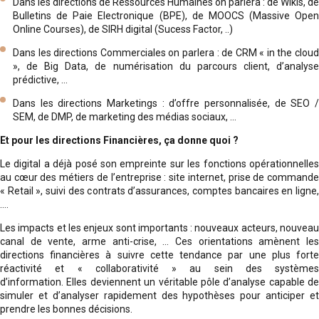
Dans les directions de Ressources Humaines on parlera : de Wikis, de
Bulletins de Paie Electronique (BPE), de MOOCS (Massive Open
Online Courses), de SIRH digital (Sucess Factor, ..)
Dans les directions Commerciales on parlera : de CRM « in the cloud
», de Big Data, de numérisation du parcours client, d’analyse
prédictive, …
Dans les directions Marketings : d’offre personnalisée, de SEO /
SEM, de DMP, de marketing des médias sociaux, …
Et pour les directions Financières, ça donne quoi ?
Le digital a déjà posé son empreinte sur les fonctions opérationnelles
au cœur des métiers de l’entreprise : site internet, prise de commande
« Retail », suivi des contrats d’assurances, comptes bancaires en ligne,
….
Les impacts et les enjeux sont importants : nouveaux acteurs, nouveau
canal de vente, arme anti-crise, … Ces orientations amènent les
directions financières à suivre cette tendance par une plus forte
réactivité et « collaborativité » au sein des systèmes
d’information. Elles deviennent un véritable pôle d’analyse capable de
simuler et d’analyser rapidement des hypothèses pour anticiper et
prendre les bonnes décisions.