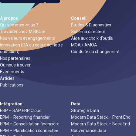
À propos
Conseil
Qui sommes-nous ?
Études & Diagnostics
Travailler chez MeltOne
Schéma directeur
Nos valeurs et engagements
Aide aux choix d’outils
Innovation (l'IA au coeur de notre
MOA / AMOA
quotidien)
Conduite du changement
Nos partenaires
Où nous trouver
Évènements
Articles
Publications
Intégration
Data
ERP – SAP ERP Cloud
Stratégie Data
EPM – Reporting financier
Modern Data Stack – Front End
EPM – Consolidation financière
Modern Data Stack – Back End
EPM – Planification connectée
Gouvernance data