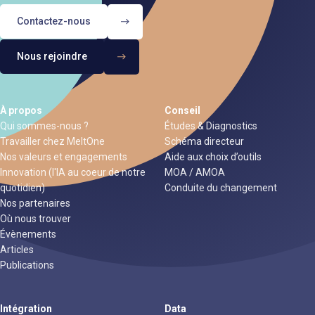
Contactez-nous
Nous rejoindre
À propos
Conseil
Qui sommes-nous ?
Études & Diagnostics
Travailler chez MeltOne
Schéma directeur
Nos valeurs et engagements
Aide aux choix d’outils
Innovation (l'IA au coeur de notre
MOA / AMOA
quotidien)
Conduite du changement
Nos partenaires
Où nous trouver
Évènements
Articles
Publications
Intégration
Data